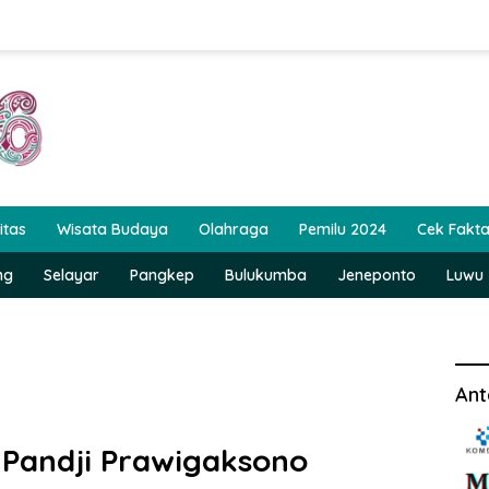
itas
Wisata Budaya
Olahraga
Pemilu 2024
Cek Fakt
ng
Selayar
Pangkep
Bulukumba
Jeneponto
Luwu
Ant
 Pandji Prawigaksono