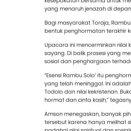
kesepakatan bersama untuk mem
yang menaruh jenazah di depan T
Bagi masyarakat Toraja, Rambu
bentuk penghormatan terakhir 
Upacara ini mencerminkan nilai 
sayang. Di balik prosesi yang meg
sosial dan penghargaan terhad
“Esensi Rambu Solo’ itu pengho
yang telah meninggal. Ini adalah
Todolo dan nilai kekristenan. B
hormat dan cinta kasih,” tegasny
Amson menegaskan, banyak pihak
tersebut karena hanya melihat sis
padahal nilai spiritual dan sosia