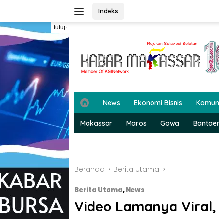
Langsung
Indeks
ke
konten
tutup
H
News
Ekonomi Bisnis
Komun
o
m
Makassar
Maros
Gowa
Bantae
e
Beranda
Berita Utama
Berita Utama
,
News
Video Lamanya Viral,