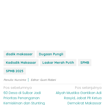
disdik makassar
Dugaan Pungli
Kadisdik Makassar
Laskar Merah Putih
SPMB
SPMB 2025
Penulis: Nursinta
Editor: Gusti Ridani
N
Pos sebelumnya
Pos selanjutnya
60 Desa di Sulbar Jadi
Aliyah Mustika Gantikan Adi
a
Prioritas Penanganan
Rasyid, Jabat Plt Ketua
v
Kemiskinan dan Stunting
Demokrat Makassar