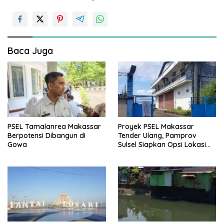
i
g
a
s
Baca Juga
i
p
o
s
PSEL Tamalanrea Makassar
Proyek PSEL Makassar
Berpotensi Dibangun di
Tender Ulang, Pamprov
Gowa
Sulsel Siapkan Opsi Lokasi
Baru