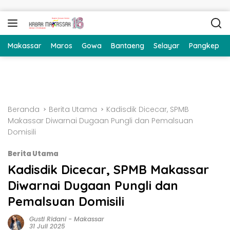
Langsung ke konten
Makassar
Maros
Gowa
Bantaeng
Selayar
Pangkep
Beranda
Berita Utama
Kadisdik Dicecar, SPMB
Makassar Diwarnai Dugaan Pungli dan Pemalsuan
Domisili
Berita Utama
Kadisdik Dicecar, SPMB Makassar
Diwarnai Dugaan Pungli dan
Pemalsuan Domisili
Gusti Ridani
-
Makassar
31 Juli 2025