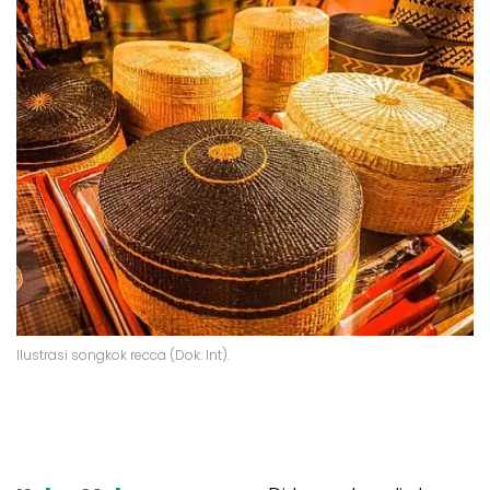
Ilustrasi songkok recca (Dok: Int).