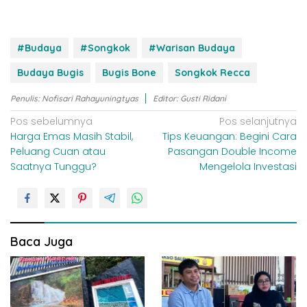
#Budaya
#Songkok
#Warisan Budaya
Budaya Bugis
Bugis Bone
Songkok Recca
Penulis: Nofisari Rahayuningtyas
Editor: Gusti Ridani
N
Pos sebelumnya
Pos selanjutnya
Harga Emas Masih Stabil,
Tips Keuangan: Begini Cara
a
Peluang Cuan atau
Pasangan Double Income
v
Saatnya Tunggu?
Mengelola Investasi
i
g
a
s
Baca Juga
i
p
o