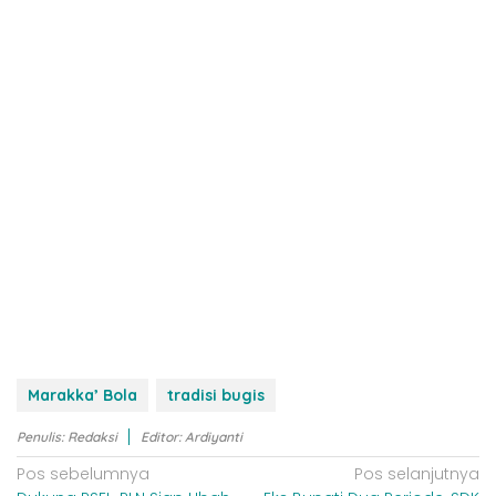
Marakka’ Bola
tradisi bugis
Penulis: Redaksi
Editor: Ardiyanti
N
Pos sebelumnya
Pos selanjutnya