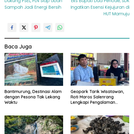
Dukung PSEL, PLN Siap Ubah
Eks Bupati Dua Periode, SDK
a
Sampah Jadi Energi Bersih
Ingatkan Esensi Kejujuran di
v
HUT Mamuju
i
g
a
s
Baca Juga
i
p
o
s
Bantimurung, Destinasi Alam
Geopark Tarik Wisatawan,
dengan Pesona Tak Lekang
Roti Maros Salenrang
Waktu
Lengkapi Pengalaman
Berkunjung