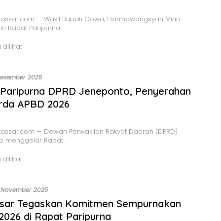
assar.com — Wakil Bupati Gowa, Darmawangsyah Muin
ri Rapat Paripurna…
 dilihat
Desember 2025
 Paripurna DPRD Jeneponto, Penyerahan
rda APBD 2026
o
assar.com — Dewan Perwakilan Rakyat Daerah (DPRD)
o menggelar Rapat…
 dilihat
 November 2025
sar Tegaskan Komitmen Sempurnakan
026 di Rapat Paripurna