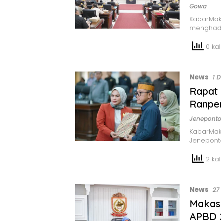
Gowa
KabarMak
menghadi
0 kali
News
1 
Rapat
Ranpe
Jenepont
KabarMak
Jenepont
2 kali
News
27
Makas
APBD 2