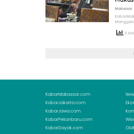
Makassar
KabarMak
Manggala
0 kali
KabarMakassar.com
New
KabarJakarta.com
Eko
KabarJawa.com
Kom
KabarPekanbaru.com
Wis
KabarDayak.com
Ola