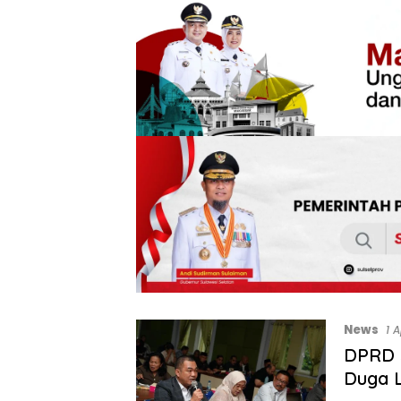
News
1 
DPRD S
Duga 