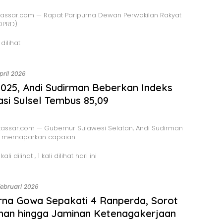
assar.com — Rapat Paripurna Dewan Perwakilan Rakyat
DPRD)…
 dilihat
April 2026
025, Andi Sudirman Beberkan Indeks
asi Sulsel Tembus 85,09
assar.com — Gubernur Sulawesi Selatan, Andi Sudirman
, memaparkan capaian…
kali dilihat
, 1 kali dilihat hari ini
Februari 2026
rna Gowa Sepakati 4 Ranperda, Sorot
nan hingga Jaminan Ketenagakerjaan