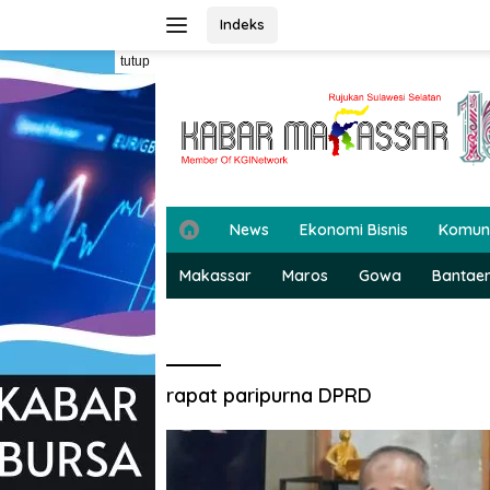
Langsung
Indeks
ke
konten
tutup
H
News
Ekonomi Bisnis
Komun
o
m
Makassar
Maros
Gowa
Bantae
e
rapat paripurna DPRD