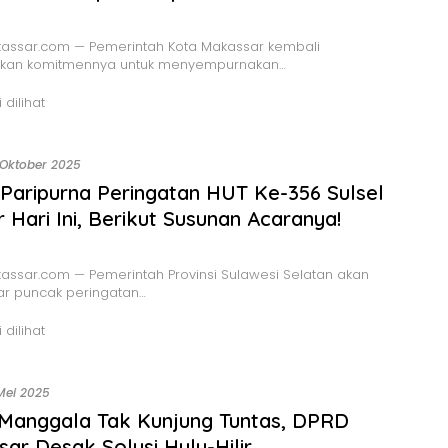
assar.com — Pemerintah Kota Makassar kembali
an komitmennya untuk menyempurnakan…
 dilihat
 Oktober 2025
Paripurna Peringatan HUT Ke-356 Sulsel
r Hari Ini, Berikut Susunan Acaranya!
ssar.com — Pemerintah Provinsi Sulawesi Selatan akan
r puncak peringatan…
 dilihat
Mei 2025
 Manggala Tak Kunjung Tuntas, DPRD
ar Desak Solusi Hulu-Hilir