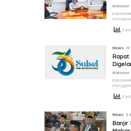
Makassar
KabarMak
menegask
3 kali
News
19
Rapat 
Digela
Makassar
KabarMaka
menggela
0 kali
News
6 
Banjir
Makass