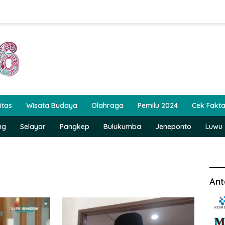
itas
Wisata Budaya
Olahraga
Pemilu 2024
Cek Fakt
ng
Selayar
Pangkep
Bulukumba
Jeneponto
Luwu
Ant