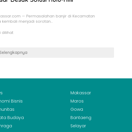
assar.com — Permasalahan banjir di Kecamatan
 kembali menjadi sorotan…
 dilihat
Selengkapnya
s
Makassar
nomi Bisnis
Maros
unitas
Gowa
ata Budaya
Bantaeng
hraga
Selayar