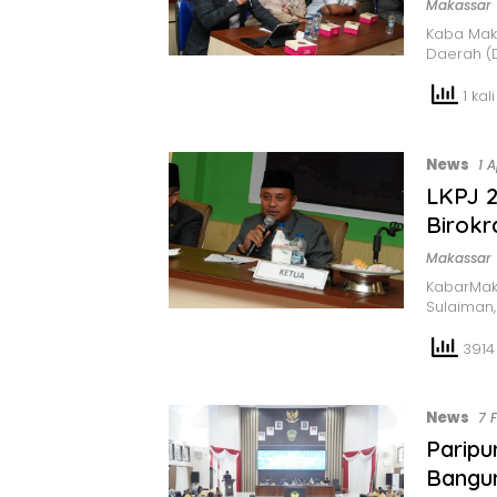
Makassar
Kaba Mak
Daerah (
1 kali
News
1 
LKPJ 2
Birokr
Makassar
KabarMak
Sulaiman
3914 
News
7 
Paripu
Bangu