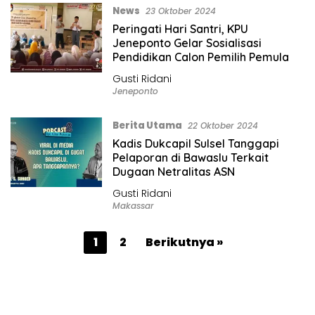
News
23 Oktober 2024
Peringati Hari Santri, KPU
Jeneponto Gelar Sosialisasi
Pendidikan Calon Pemilih Pemula
Gusti Ridani
Jeneponto
Berita Utama
22 Oktober 2024
Kadis Dukcapil Sulsel Tanggapi
Pelaporan di Bawaslu Terkait
Dugaan Netralitas ASN
Gusti Ridani
Makassar
P
1
2
Berikutnya »
a
g
i