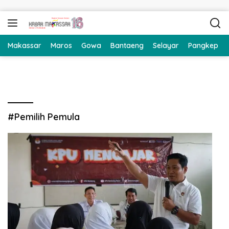
Langsung ke konten
Makassar
Maros
Gowa
Bantaeng
Selayar
Pangkep
#Pemilih Pemula