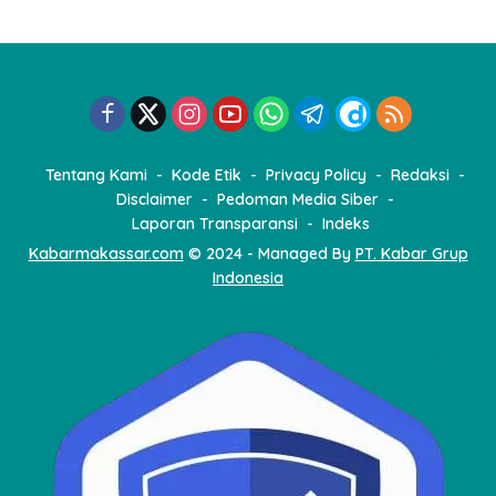
n
a
s
i
p
o
Tentang Kami
Kode Etik
Privacy Policy
Redaksi
s
Disclaimer
Pedoman Media Siber
Laporan Transparansi
Indeks
Kabarmakassar.com
© 2024 - Managed By
PT. Kabar Grup
Indonesia