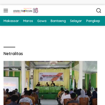
Langsung ke konten
Makassar
Maros
Gowa
Bantaeng
Selayar
Pangkep
Netralitas