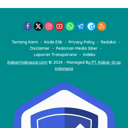
a
s
i
p
o
Tentang Kami
Kode Etik
Privacy Policy
Redaksi
s
Disclaimer
Pedoman Media Siber
Laporan Transparansi
Indeks
Kabarmakassar.com
© 2024 - Managed By
PT. Kabar Grup
Indonesia