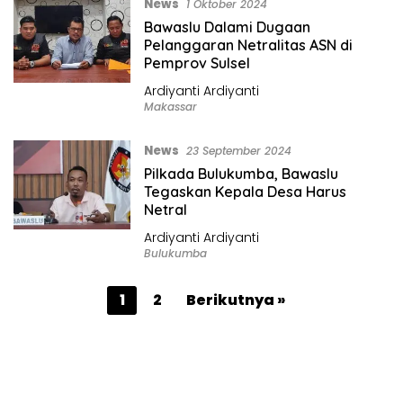
News
1 Oktober 2024
Bawaslu Dalami Dugaan
Pelanggaran Netralitas ASN di
Pemprov Sulsel
Ardiyanti Ardiyanti
Makassar
News
23 September 2024
Pilkada Bulukumba, Bawaslu
Tegaskan Kepala Desa Harus
Netral
Ardiyanti Ardiyanti
Bulukumba
P
1
2
Berikutnya »
a
g
i
n