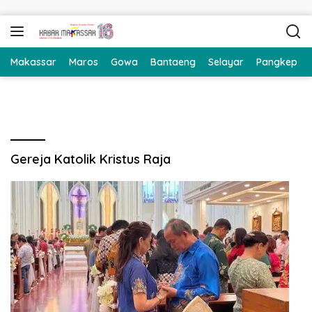
Langsung ke konten
Makassar
Maros
Gowa
Bantaeng
Selayar
Pangkep
Gereja Katolik Kristus Raja