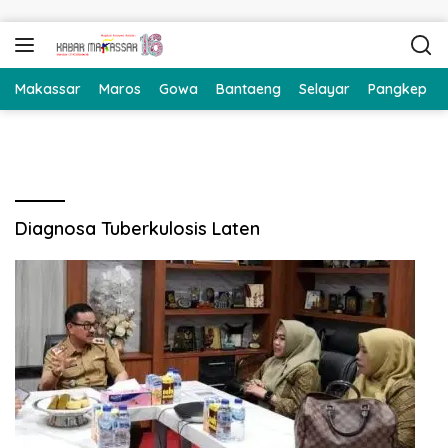
Langsung ke konten
Makassar
Maros
Gowa
Bantaeng
Selayar
Pangkep
Diagnosa Tuberkulosis Laten