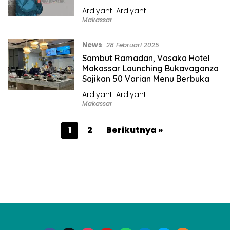
Ardiyanti Ardiyanti
Makassar
News
28 Februari 2025
Sambut Ramadan, Vasaka Hotel
Makassar Launching Bukavaganza
Sajikan 50 Varian Menu Berbuka
Ardiyanti Ardiyanti
Makassar
P
1
2
Berikutnya »
a
g
i
n
a
s