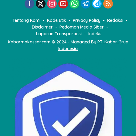
i
p
o
Tentang Kami
Kode Etik
Privacy Policy
Redaksi
s
Disclaimer
Pedoman Media Siber
Laporan Transparansi
Indeks
Kabarmakassar.com
© 2024 - Managed By
PT. Kabar Grup
Indonesia