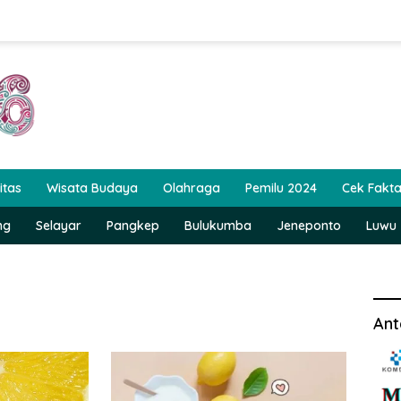
itas
Wisata Budaya
Olahraga
Pemilu 2024
Cek Fakt
ng
Selayar
Pangkep
Bulukumba
Jeneponto
Luwu
Ant