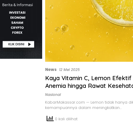
News
12 Mei 2025
Kaya Vitamin C, Lemon Efektif
Anemia hingga Rawat Kesehata
Nasional
KabarMakassar.com — Lemon tidak hanya di
kemampuannya dalam meningkatkan…
0 kali dilihat