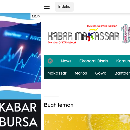
Langsung
Indeks
ke
konten
tutup
H
News
Ekonomi Bisnis
Komun
o
m
Makassar
Maros
Gowa
Bantae
e
Buah lemon