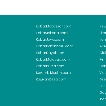
KabarMakassar.com
New
KabarJakarta.com
Eko
KabarJawa.com
Kom
KabarPekanbaru.com
Wis
KabarDayak.com
Ola
KabarMalaysia.com
Pem
KabarBursa.com
Cek
SerambiMuslim.com
Vid
RujukanDesa.com
Kes
Pen
Gay
Ind