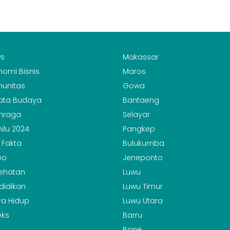
s
Makassar
nomi Bisnis
Maros
unitas
Gowa
ata Budaya
Bantaeng
hraga
Selayar
ilu 2024
Pangkep
 Fakta
Bulukumba
eo
Jeneponto
ehatan
Luwu
didikan
Luwu Timur
a Hidup
Luwu Utara
eks
Barru
Bone