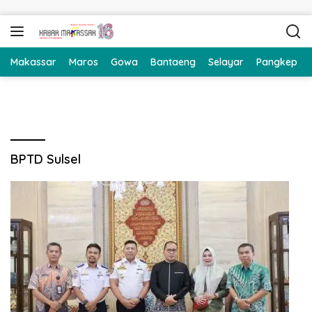
Langsung ke konten
Makassar
Maros
Gowa
Bantaeng
Selayar
Pangkep
BPTD Sulsel