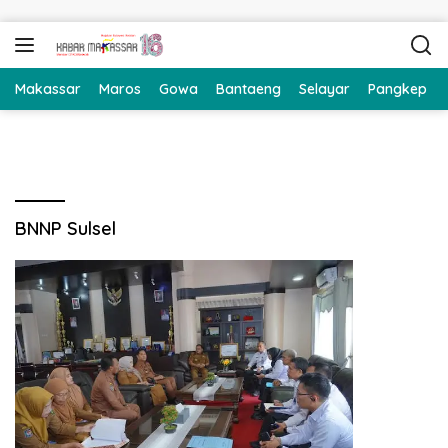
Langsung ke konten
Makassar
Maros
Gowa
Bantaeng
Selayar
Pangkep
BNNP Sulsel