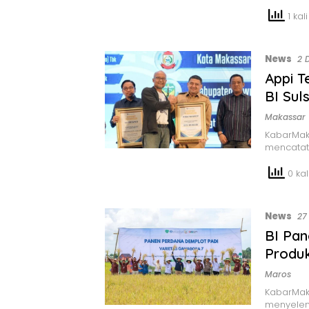
1 kali
News
2 
Appi T
BI Sul
Makassar
KabarMak
mencatat
0 kali
News
27
BI Pan
Produk
Maros
KabarMaka
menyelen