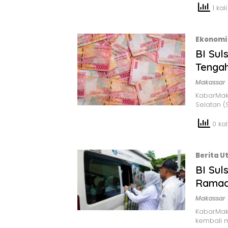
1 kali
Ekonomi 
BI Sul
Tengah
Makassar
KabarMaka
Selatan (
0 kali
Berita 
BI Sul
Ramada
Makassar
KabarMaka
kembali 