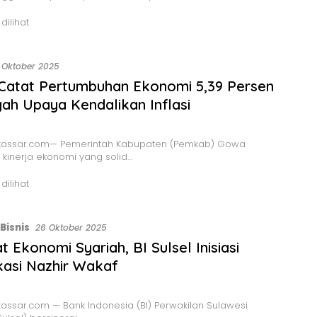
 dilihat
 Oktober 2025
Catat Pertumbuhan Ekonomi 5,39 Persen
gah Upaya Kendalikan Inflasi
assar.com— Pemerintah Kabupaten (Pemkab) Gowa
kinerja ekonomi yang solid…
 dilihat
Bisnis
26 Oktober 2025
t Ekonomi Syariah, BI Sulsel Inisiasi
ikasi Nazhir Wakaf
ssar.com — Bank Indonesia (BI) Perwakilan Sulawesi