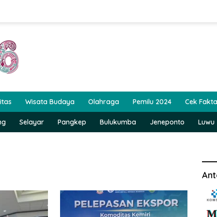
itas
Wisata Budaya
Olahraga
Pemilu 2024
Cek Fakt
ng
Selayar
Pangkep
Bulukumba
Jeneponto
Luwu
Ant