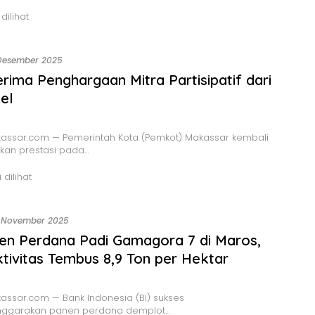
 dilihat
Desember 2025
erima Penghargaan Mitra Partisipatif dari
sel
assar.com — Pemerintah Kota (Pemkot) Makassar kembali
kan prestasi pada…
 dilihat
 November 2025
en Perdana Padi Gamagora 7 di Maros,
tivitas Tembus 8,9 Ton per Hektar
ssar.com — Bank Indonesia (BI) sukses
ggarakan panen perdana demplot…