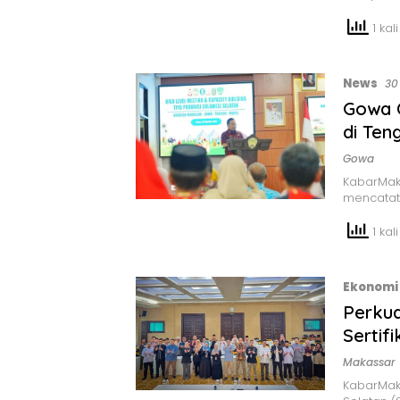
1 kali
News
30
Gowa 
di Ten
Gowa
KabarMak
mencatat 
1 kali
Ekonomi 
Perkua
Sertif
Makassar
KabarMaka