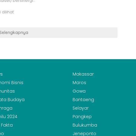
Sulsel) bersinergi…
 dilihat
Selengkapnya
s
Makassar
nomi Bisnis
Maros
unitas
Gowa
ata Budaya
Bantaeng
hraga
Selayar
ilu 2024
Pangkep
 Fakta
Bulukumba
eo
Jeneponto