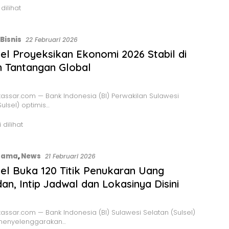
 dilihat
Bisnis
22 Februari 2026
sel Proyeksikan Ekonomi 2026 Stabil di
 Tantangan Global
ssar.com — Bank Indonesia (BI) Perwakilan Sulawesi
Sulsel) optimis…
 dilihat
Utama
,
News
21 Februari 2026
sel Buka 120 Titik Penukaran Uang
n, Intip Jadwal dan Lokasinya Disini
ssar.com — Bank Indonesia (BI) Sulawesi Selatan (Sulsel)
menyelenggarakan…