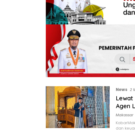
News
2 
Lewat 
Agen L
Makassar
KabarMak
dan keua