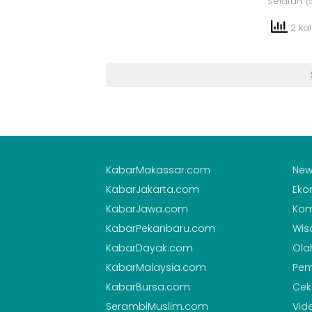
Selatan (
2 kali
KabarMakassar.com
New
KabarJakarta.com
Eko
KabarJawa.com
Kom
KabarPekanbaru.com
Wis
KabarDayak.com
Ola
KabarMalaysia.com
Pem
KabarBursa.com
Cek
SerambiMuslim.com
Vid