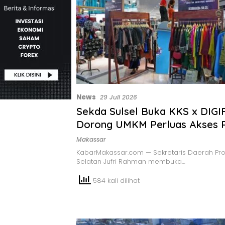
News
29 Juli 2026
Sekda Sulsel Buka KKS x DIGI
Dorong UMKM Perluas Akses 
Makassar
KabarMakassar.com — Sekretaris Daerah Prov
Selatan Jufri Rahman membuka…
584 kali dilihat