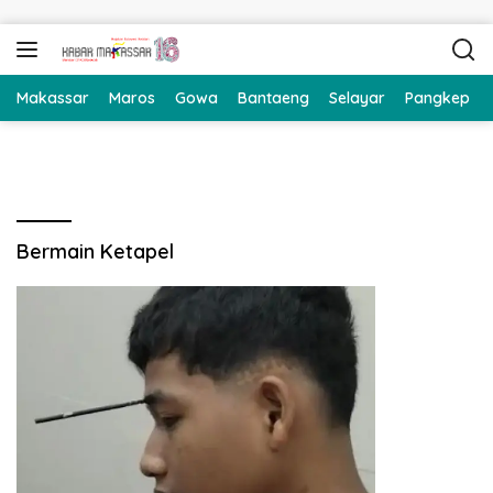
Langsung ke konten
Makassar
Maros
Gowa
Bantaeng
Selayar
Pangkep
Bermain Ketapel