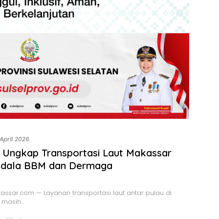
 April 2026
 Ungkap Transportasi Laut Makassar
ndala BBM dan Dermaga
ssar.com — Layanan transportasi laut antar pulau di
 masih…