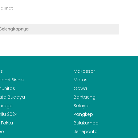
 dilihat
Selengkapnya
s
Makassar
nomi Bisnis
Maros
unitas
Gowa
ata Budaya
Bantaeng
hraga
Selayar
ilu 2024
Pangkep
 Fakta
Bulukumba
eo
Jeneponto