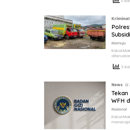
0 kali
Kriminal
Polres
Subsid
Mamuju
KabarMaka
diteruska
3 kal
News
12
Tekan
WFH d
Nasional
KabarMak
menerapk