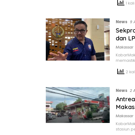
1 kali
News
9 
Sekpro
dan LP
Makassar
KabarMaka
memastik
2 kali
News
2 
Antrea
Makass
Makassar
KabarMaka
stasiun p