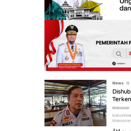
News
15
Dishub
Terke
Makassar
KabarMaka
Makassar