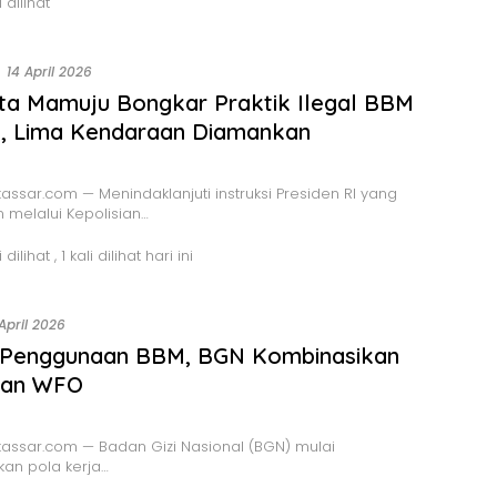
 dilihat
14 April 2026
ta Mamuju Bongkar Praktik Ilegal BBM
i, Lima Kendaraan Diamankan
ssar.com — Menindaklanjuti instruksi Presiden RI yang
n melalui Kepolisian…
i dilihat
, 1 kali dilihat hari ini
 April 2026
 Penggunaan BBM, BGN Kombinasikan
an WFO
assar.com — Badan Gizi Nasional (BGN) mulai
an pola kerja…