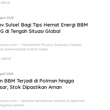
 dilihat
April 2026
v Sulsel Bagi Tips Hemat Energi BBM
G di Tengah Situasi Global
ssar.com — Pemerintah Provinsi Sulawesi Selatan
an ketersediaan bahan bakar…
 dilihat
April 2026
n BBM Terjadi di Polman hingga
ar, Stok Dipastikan Aman
ssar.com — Antrean kendaraan terlihat di sejumlah
engisian bahan…