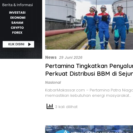
News
29 Juni 2026
Pertamina Tingkatkan Penyalu
Perkuat Distribusi BBM di Seju
Wilayah
Nasional
KabarMakassar.com – Pertamina Patra Niaga
memastikan kebutuhan energi masyarakat…
3 kali dilihat