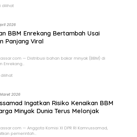
 dilihat
April 2026
an BBM Enrekang Bertambah Usai
n Panjang Viral
ssar.com — Distribusi bahan bakar minyak (BBM) di
n Enrekang…
 dilihat
 Maret 2026
ssamad Ingatkan Risiko Kenaikan BBM
arga Minyak Dunia Terus Melonjak
assar.com — Anggota Komisi XI DPR RI Kamrussamad,
tkan pemerintah…