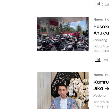
2 kali
News
1 
Pasok
Antrea
Enrekang
KabarMaka
Kabupate
1 kali
News
13
Kamru
Jika H
Nasional
KabarMak
menginga