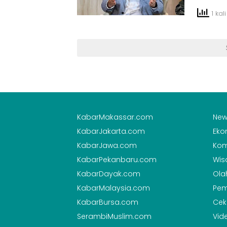
1 kali
KabarMakassar.com
New
KabarJakarta.com
Eko
KabarJawa.com
Kom
KabarPekanbaru.com
Wis
KabarDayak.com
Ola
KabarMalaysia.com
Pem
KabarBursa.com
Cek
SerambiMuslim.com
Vid