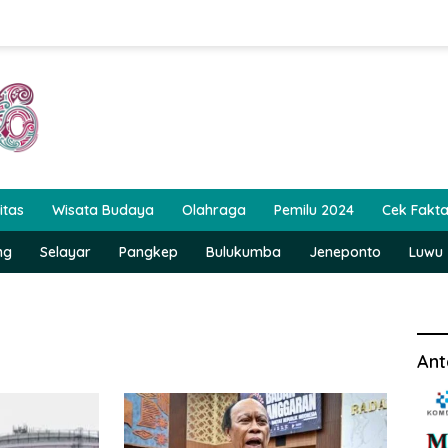
itas
Wisata Budaya
Olahraga
Pemilu 2024
Cek Fakt
ng
Selayar
Pangkep
Bulukumba
Jeneponto
Luwu
Ant