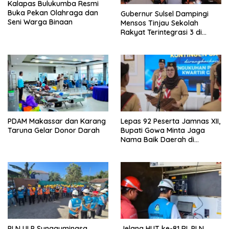
Kalapas Bulukumba Resmi
Buka Pekan Olahraga dan
Gubernur Sulsel Dampingi
Seni Warga Binaan
Mensos Tinjau Sekolah
Rakyat Terintegrasi 3 di
Sudiang
PDAM Makassar dan Karang
Lepas 92 Peserta Jamnas XII,
Taruna Gelar Donor Darah
Bupati Gowa Minta Jaga
Nama Baik Daerah di
Tingkat Nasional
PLN ULP Sungguminasa
Jelang HUT ke-81 RI, PLN