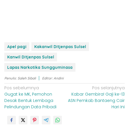
Apel pagi
Kakanwil Ditjenpas Sulsel
Kanwil Ditjenpas Sulsel
Lapas Narkotika Sungguminasa
Penulis: Saleh Sibali
Editor: Andini
N
Pos sebelumnya
Pos selanjutnya
Gugat ke MK, Pemohon
Kabar Gembira! Gaji ke-13
a
Desak Bentuk Lembaga
ASN Pemkab Bantaeng Cair
v
Pelindungan Data Pribadi
Hari Ini
i
g