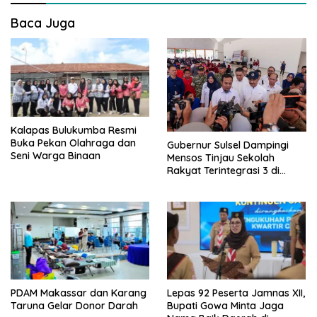
a
s
Baca Juga
i
p
o
s
Kalapas Bulukumba Resmi
Buka Pekan Olahraga dan
Gubernur Sulsel Dampingi
Seni Warga Binaan
Mensos Tinjau Sekolah
Rakyat Terintegrasi 3 di
Sudiang
PDAM Makassar dan Karang
Lepas 92 Peserta Jamnas XII,
Taruna Gelar Donor Darah
Bupati Gowa Minta Jaga