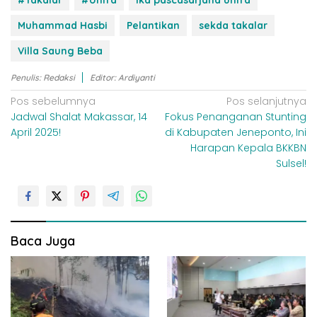
Muhammad Hasbi
Pelantikan
sekda takalar
Villa Saung Beba
Penulis: Redaksi
Editor: Ardiyanti
N
Pos sebelumnya
Pos selanjutnya
Jadwal Shalat Makassar, 14
Fokus Penanganan Stunting
a
April 2025!
di Kabupaten Jeneponto, Ini
v
Harapan Kepala BKKBN
i
Sulsel!
g
a
s
i
Baca Juga
p
o
s