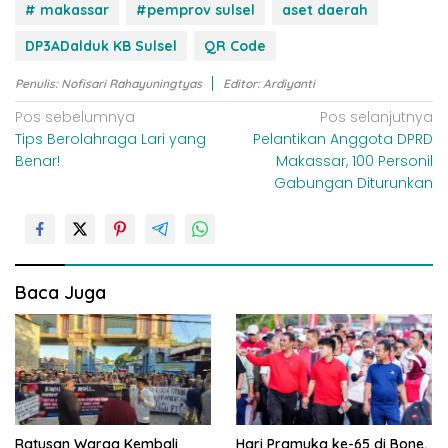
# makassar
#pemprov sulsel
aset daerah
DP3ADalduk KB Sulsel
QR Code
Penulis: Nofisari Rahayuningtyas
Editor: Ardiyanti
N
Pos sebelumnya
Pos selanjutnya
Tips Berolahraga Lari yang
Pelantikan Anggota DPRD
a
Benar!
Makassar, 100 Personil
v
Gabungan Diturunkan
i
g
a
s
Baca Juga
i
p
o
s
Ratusan Warga Kembali
Hari Pramuka ke-65 di Bone,