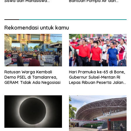
Siswa dan Mahasiswa
Bantuan Pompa Air dan
Magang soal K3
Sumur Bor untuk Wilayah
Petanian
Rekomendasi untuk kamu
Ratusan Warga Kembali
Hari Pramuka ke-65 di Bone,
Demo PSEL di Tamalanrea,
Gubernur Sulsel-Mentan RI
GERAM: Tidak Ada Negosiasi
Lepas Ribuan Peserta Jalan
Sehat