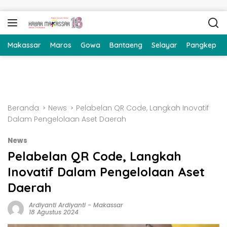
Langsung ke konten
Makassar
Maros
Gowa
Bantaeng
Selayar
Pangkep
Beranda
News
Pelabelan QR Code, Langkah Inovatif
Dalam Pengelolaan Aset Daerah
News
Pelabelan QR Code, Langkah
Inovatif Dalam Pengelolaan Aset
Daerah
Ardiyanti Ardiyanti
-
Makassar
18 Agustus 2024