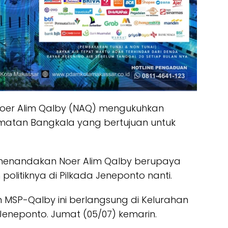
oer Alim Qalby (NAQ) mengukuhkan
matan Bangkala yang bertujuan untuk
ut menandakan Noer Alim Qalby berupaya
olitiknya di Pilkada Jeneponto nanti.
 MSP-Qalby ini berlangsung di Kelurahan
eneponto. Jumat (05/07) kemarin.