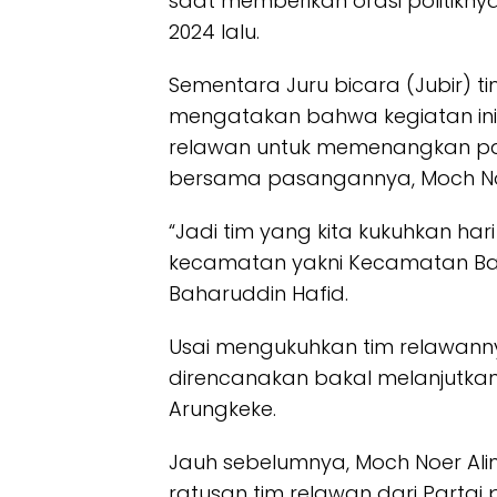
saat memberikan orasi politikny
2024 lalu.
Sementara Juru bicara (Jubir) t
mengatakan bahwa kegiatan in
relawan untuk memenangkan pa
bersama pasangannya, Moch Noer
“Jadi tim yang kita kukuhkan hari
kecamatan yakni Kecamatan Ba
Baharuddin Hafid.
Usai mengukuhkan tim relawanny
direncanakan bakal melanjutkan
Arungkeke.
Jauh sebelumnya, Moch Noer Al
ratusan tim relawan dari Partai