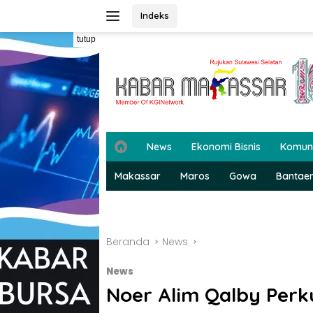
Langsung
Indeks
ke
konten
tutup
H
News
Ekonomi Bisnis
Komun
o
m
Makassar
Maros
Gowa
Bantae
e
Beranda
News
News
Noer Alim Qalby Perk