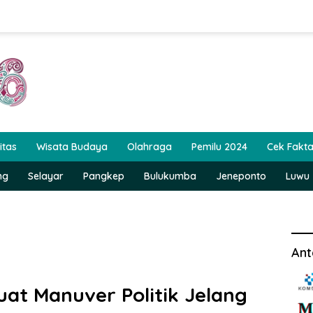
itas
Wisata Budaya
Olahraga
Pemilu 2024
Cek Fakt
ng
Selayar
Pangkep
Bulukumba
Jeneponto
Luwu
Ant
uat Manuver Politik Jelang