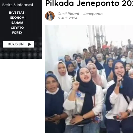
Pilkada Jeneponto 2
Gusti Ridani
-
Jeneponto
6 Juli 2024