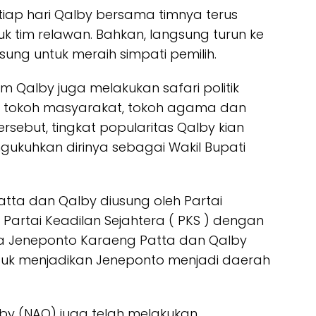
etiap hari Qalby bersama timnya terus
 tim relawan. Bahkan, langsung turun ke
ung untuk meraih simpati pemilih.
im Qalby juga melakukan safari politik
 tokoh masyarakat, tokoh agama dan
sebut, tingkat popularitas Qalby kian
gukuhkan dirinya sebagai Wakil Bupati
atta dan Qalby diusung oleh Partai
Partai Keadilan Sejahtera ( PKS ) dengan
ilkada Jeneponto Karaeng Patta dan Qalby
tuk menjadikan Jeneponto menjadi daerah
by (NAQ) juga telah melakukan