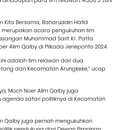
a dihadapan para tim relawan. Rabu 3 Juni
im Kita Bersama, Baharuddin Hafid
i merupakan acara pengukuhan tim
sangan Muhammad Sarif Kr. Patta
 Alim Qalby di Pilkada Jeneponto 2024.
 ini adalah tim relawan dari dua
tang dan Kecamatan Arungkeke,” ucap
a, Moch Noer Alim Qalby juga
 agenda safari politiknya di Kecamatan
im Qalby juga pernah mengukuhkan
 politik pendukung dari Dewan Pimpinan