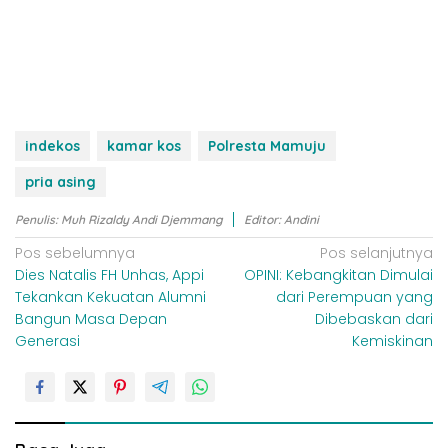
indekos
kamar kos
Polresta Mamuju
pria asing
Penulis: Muh Rizaldy Andi Djemmang
Editor: Andini
N
Pos sebelumnya
Pos selanjutnya
Dies Natalis FH Unhas, Appi
OPINI: Kebangkitan Dimulai
a
Tekankan Kekuatan Alumni
dari Perempuan yang
v
Bangun Masa Depan
Dibebaskan dari
i
Generasi
Kemiskinan
g
a
s