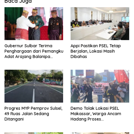
i
Baca Juga
p
o
s
Gubernur Sulbar Terima
Appi Pastikan PSEL Tetap
Penghargaan dari Pemangku
Berjalan, Lokasi Masih
Adat Arajang Balanipa
Dibahas
Mandar
Progres MYP Pemprov Sulsel,
Demo Tolak Lokasi PSEL
49 Ruas Jalan Sedang
Makassar, Warga Ancam
Ditangani
Hadang Proses
Pembangunan