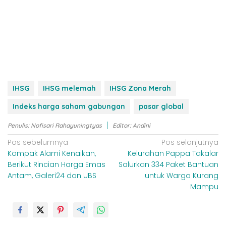
IHSG
IHSG melemah
IHSG Zona Merah
Indeks harga saham gabungan
pasar global
Penulis: Nofisari Rahayuningtyas
Editor: Andini
N
Pos sebelumnya
Pos selanjutnya
Kompak Alami Kenaikan,
Kelurahan Pappa Takalar
a
Berikut Rincian Harga Emas
Salurkan 334 Paket Bantuan
v
Antam, Galeri24 dan UBS
untuk Warga Kurang
i
Mampu
g
a