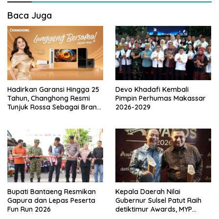
s
i
Baca Juga
p
o
s
Hadirkan Garansi Hingga 25
Devo Khadafi Kembali
Tahun, Changhong Resmi
Pimpin Perhumas Makassar
Tunjuk Rossa Sebagai Brand
2026-2029
Ambassador
Bupati Bantaeng Resmikan
Kepala Daerah Nilai
Gapura dan Lepas Peserta
Gubernur Sulsel Patut Raih
Fun Run 2026
detiktimur Awards, MYP
Perkuat Konektivitas