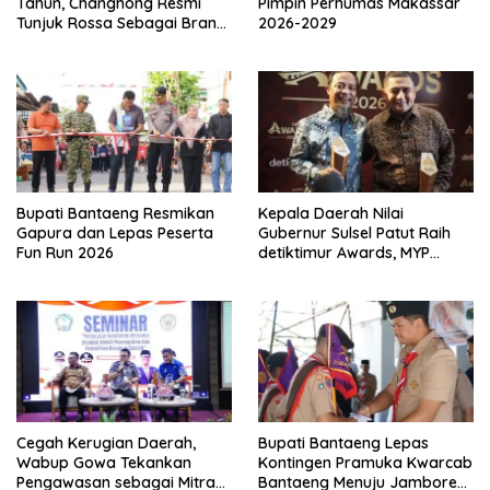
Tahun, Changhong Resmi
Pimpin Perhumas Makassar
Tunjuk Rossa Sebagai Brand
2026-2029
Ambassador
Bupati Bantaeng Resmikan
Kepala Daerah Nilai
Gapura dan Lepas Peserta
Gubernur Sulsel Patut Raih
Fun Run 2026
detiktimur Awards, MYP
Perkuat Konektivitas
Cegah Kerugian Daerah,
Bupati Bantaeng Lepas
Wabup Gowa Tekankan
Kontingen Pramuka Kwarcab
Pengawasan sebagai Mitra
Bantaeng Menuju Jambore