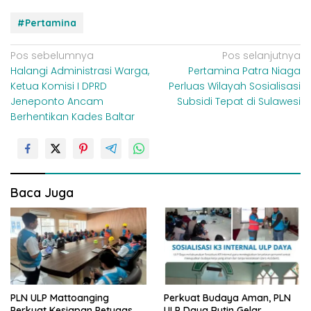
#Pertamina
N
Pos sebelumnya
Pos selanjutnya
Halangi Administrasi Warga,
Pertamina Patra Niaga
a
Ketua Komisi I DPRD
Perluas Wilayah Sosialisasi
v
Jeneponto Ancam
Subsidi Tepat di Sulawesi
i
Berhentikan Kades Baltar
g
a
s
i
Baca Juga
p
o
s
PLN ULP Mattoanging
Perkuat Budaya Aman, PLN
Perkuat Kesiapan Petugas
ULP Daya Rutin Gelar