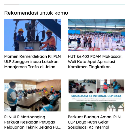
Rekomendasi untuk kamu
Momen Kemerdekaan RI, PLN
HUT ke-102 PDAM Makassar,
ULP Sungguminasa Lakukan
Wali Kota Appi Apresiasi
Manajemen Trafo di Jalan
Komitmen Tingkatkan
Poros Pattallassang
Pelayanan Air Bersih
PLN ULP Mattoanging
Perkuat Budaya Aman, PLN
Perkuat Kesiapan Petugas
ULP Daya Rutin Gelar
Pelayanan Teknik Jelang HUT
Sosialisasi K3 Internal