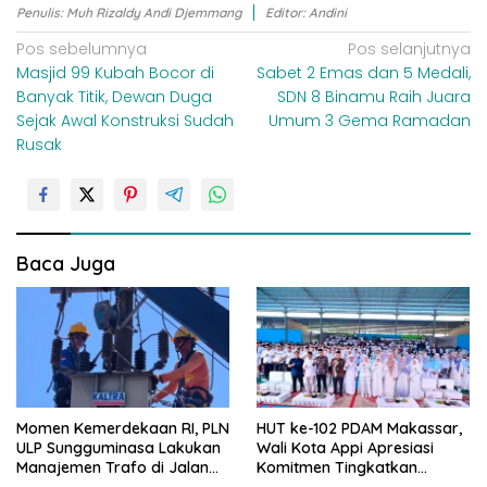
Penulis: Muh Rizaldy Andi Djemmang
Editor: Andini
N
Pos sebelumnya
Pos selanjutnya
Masjid 99 Kubah Bocor di
Sabet 2 Emas dan 5 Medali,
a
Banyak Titik, Dewan Duga
SDN 8 Binamu Raih Juara
v
Sejak Awal Konstruksi Sudah
Umum 3 Gema Ramadan
i
Rusak
g
a
s
i
Baca Juga
p
o
s
Momen Kemerdekaan RI, PLN
HUT ke-102 PDAM Makassar,
ULP Sungguminasa Lakukan
Wali Kota Appi Apresiasi
Manajemen Trafo di Jalan
Komitmen Tingkatkan
Poros Pattallassang
Pelayanan Air Bersih