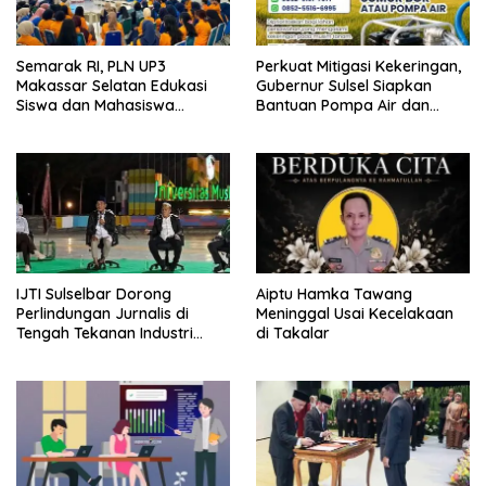
Semarak RI, PLN UP3
Perkuat Mitigasi Kekeringan,
Makassar Selatan Edukasi
Gubernur Sulsel Siapkan
Siswa dan Mahasiswa
Bantuan Pompa Air dan
Magang soal K3
Sumur Bor untuk Wilayah
Petanian
IJTI Sulselbar Dorong
Aiptu Hamka Tawang
Perlindungan Jurnalis di
Meninggal Usai Kecelakaan
Tengah Tekanan Industri
di Takalar
Media