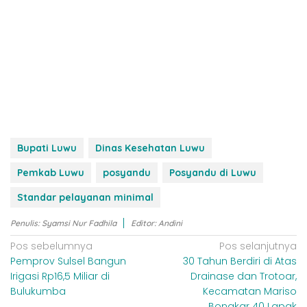
Bupati Luwu
Dinas Kesehatan Luwu
Pemkab Luwu
posyandu
Posyandu di Luwu
Standar pelayanan minimal
Penulis: Syamsi Nur Fadhila
Editor: Andini
N
Pos sebelumnya
Pos selanjutnya
Pemprov Sulsel Bangun
30 Tahun Berdiri di Atas
a
Irigasi Rp16,5 Miliar di
Drainase dan Trotoar,
v
Bulukumba
Kecamatan Mariso
i
Bongkar 40 Lapak