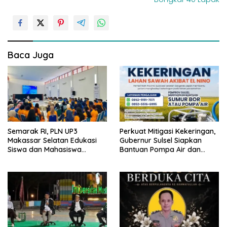
g
a
s
i
Baca Juga
p
o
s
Semarak RI, PLN UP3
Perkuat Mitigasi Kekeringan,
Makassar Selatan Edukasi
Gubernur Sulsel Siapkan
Siswa dan Mahasiswa
Bantuan Pompa Air dan
Magang soal K3
Sumur Bor untuk Wilayah
Petanian