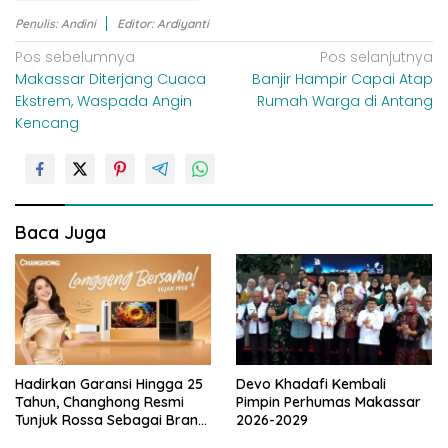
Penulis: Andini
Editor: Ardiyanti
N
Pos sebelumnya
Pos selanjutnya
Makassar Diterjang Cuaca
Banjir Hampir Capai Atap
a
Ekstrem, Waspada Angin
Rumah Warga di Antang
v
Kencang
i
g
a
s
Baca Juga
i
p
o
s
Hadirkan Garansi Hingga 25
Devo Khadafi Kembali
Tahun, Changhong Resmi
Pimpin Perhumas Makassar
Tunjuk Rossa Sebagai Brand
2026-2029
Ambassador