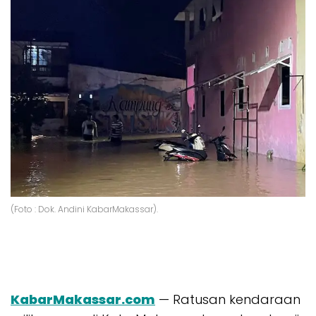
(Foto : Dok. Andini KabarMakassar).
KabarMakassar.com
— Ratusan kendaraan