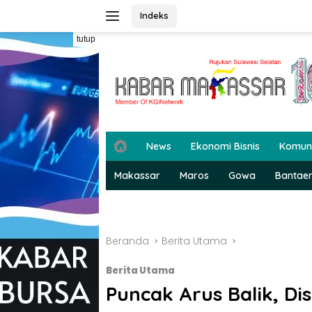
Langsung
Indeks
ke
konten
tutup
H
News
Ekonomi Bisnis
Komun
o
m
Makassar
Maros
Gowa
Bantae
e
Beranda
Berita Utama
Berita Utama
Puncak Arus Balik, Di