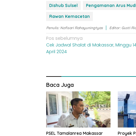
Dishub Sulsel
Pengamanan Arus Mud
Rawan Kemacetan
Penulis: Nofisari Rahayuningtyas
Editor: Gusti Ri
Navigasi
Pos sebelumnya
Cek Jadwal Shalat di Makassar, Minggu 1
pos
April 2024
Baca Juga
PSEL Tamalanrea Makassar
Proyek P