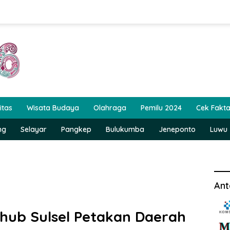
itas
Wisata Budaya
Olahraga
Pemilu 2024
Cek Fakt
ng
Selayar
Pangkep
Bulukumba
Jeneponto
Luwu
Ant
shub Sulsel Petakan Daerah