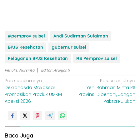
#pemprov sulsel
Andi Sudirman Sulaiman
BPJS Kesehatan
gubernur sulsel
Pelayanan BPJS Kesehatan
RS Pemprov sulsel
Penulis: Nursinta
Editor: Ardiyanti
N
Pos sebelumnya
Pos selanjutnya
Dekranasda Makassar
Yeni Rahman Minta RS
a
Promosikan Produk UMKM
Provinsi Dibenahi, Jangan
v
Apeksi 2026
Paksa Rujukan
i
g
a
s
Baca Juga