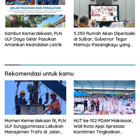
Sambut Kemerdekaan, PLN
5.250 Rumah Akan Diperbaiki
ULP Daya Gelar Pasukan
di Sulbar, Gubernur Tegur
Amankan Keandalan Listrik
Mamuju-Pasangkayu yang
Belum Mulai
Rekomendasi untuk kamu
Momen Kemerdekaan RI, PLN
HUT ke-102 PDAM Makassar,
ULP Sungguminasa Lakukan
Wali Kota Appi Apresiasi
Manajemen Trafo di Jalan
Komitmen Tingkatkan
Poros Pattallassang
Pelayanan Air Bersih