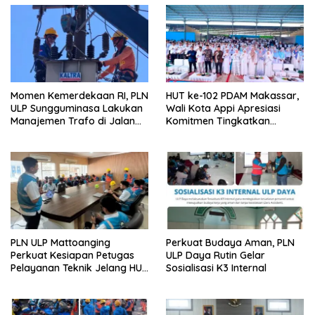
i
p
o
s
Momen Kemerdekaan RI, PLN
HUT ke-102 PDAM Makassar,
ULP Sungguminasa Lakukan
Wali Kota Appi Apresiasi
Manajemen Trafo di Jalan
Komitmen Tingkatkan
Poros Pattallassang
Pelayanan Air Bersih
PLN ULP Mattoanging
Perkuat Budaya Aman, PLN
Perkuat Kesiapan Petugas
ULP Daya Rutin Gelar
Pelayanan Teknik Jelang HUT
Sosialisasi K3 Internal
ke-81 RI