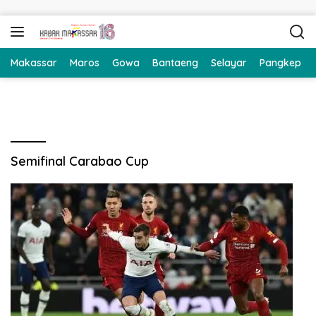
Langsung ke konten
Makassar
Maros
Gowa
Bantaeng
Selayar
Pangkep
Semifinal Carabao Cup