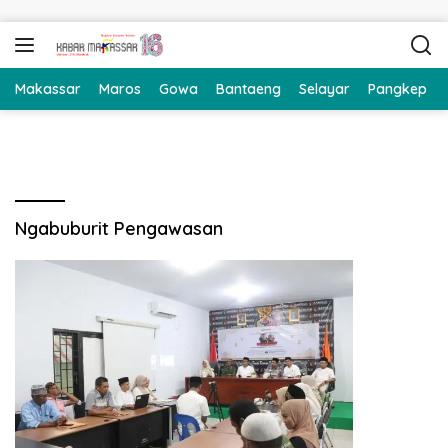
Langsung ke konten
Makassar
Maros
Gowa
Bantaeng
Selayar
Pangkep
Ngabuburit Pengawasan