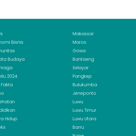
s
Makassar
nomi Bisnis
Maros
unitas
Gowa
ata Budaya
Bantaeng
hraga
Selayar
ilu 2024
Pangkep
 Fakta
Bulukumba
eo
Jeneponto
ehatan
Luwu
didikan
Luwu Timur
a Hidup
Luwu Utara
eks
Barru
Bone