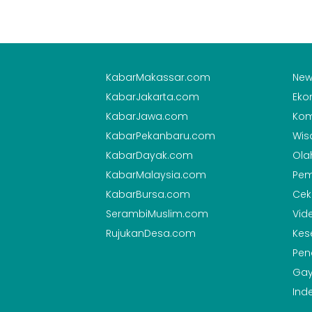
KabarMakassar.com
New
KabarJakarta.com
Eko
KabarJawa.com
Kom
KabarPekanbaru.com
Wis
KabarDayak.com
Ola
KabarMalaysia.com
Pem
KabarBursa.com
Cek
SerambiMuslim.com
Vid
RujukanDesa.com
Kes
Pen
Gay
Ind