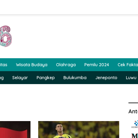
itas
Wisata Budaya
Olahraga
Pemilu 2024
Cek Fakt
ng
Selayar
Pangkep
Bulukumba
Jeneponto
Luwu
Ant