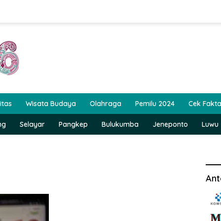
itas
Wisata Budaya
Olahraga
Pemilu 2024
Cek Fakt
ng
Selayar
Pangkep
Bulukumba
Jeneponto
Luwu
Ant