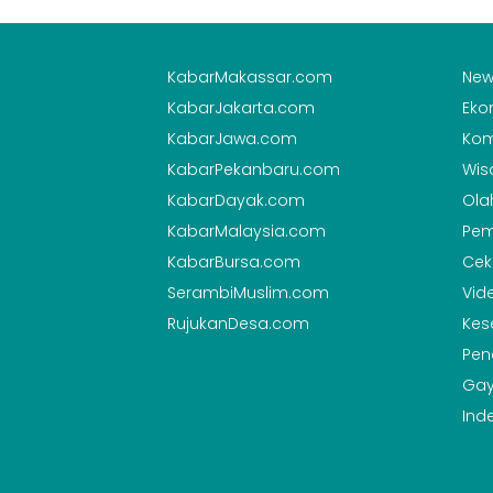
KabarMakassar.com
New
KabarJakarta.com
Eko
KabarJawa.com
Kom
KabarPekanbaru.com
Wis
KabarDayak.com
Ola
KabarMalaysia.com
Pem
KabarBursa.com
Cek
SerambiMuslim.com
Vid
RujukanDesa.com
Kes
Pen
Gay
Ind