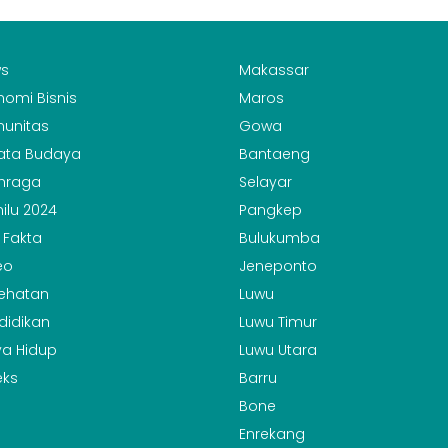
s
Makassar
nomi Bisnis
Maros
unitas
Gowa
ata Budaya
Bantaeng
hraga
Selayar
ilu 2024
Pangkep
 Fakta
Bulukumba
eo
Jeneponto
ehatan
Luwu
didikan
Luwu Timur
a Hidup
Luwu Utara
eks
Barru
Bone
Enrekang