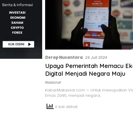
Derap Nusantara
24 Juli 2024
Upaya Pemerintah Memacu E
Digital Menjadi Negara Maju
Nasional
KabarMakassar.com — Untuk mewujudkan Vis
Emas 2045, menjadi negara…
0 kali dilihat