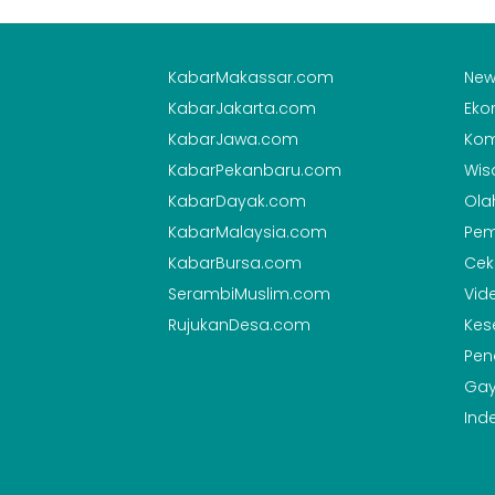
KabarMakassar.com
New
KabarJakarta.com
Eko
KabarJawa.com
Kom
KabarPekanbaru.com
Wis
KabarDayak.com
Ola
KabarMalaysia.com
Pem
KabarBursa.com
Cek
SerambiMuslim.com
Vid
RujukanDesa.com
Kes
Pen
Gay
Ind