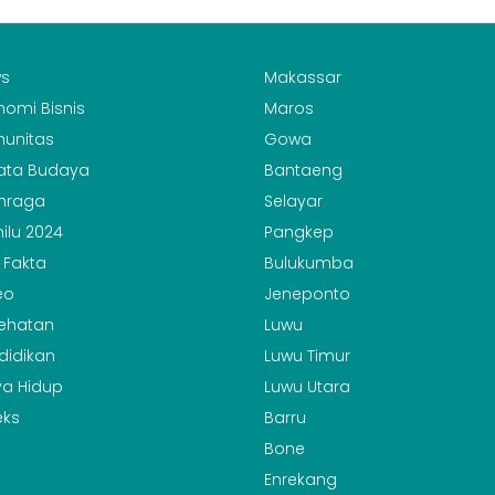
s
Makassar
nomi Bisnis
Maros
unitas
Gowa
ata Budaya
Bantaeng
hraga
Selayar
ilu 2024
Pangkep
 Fakta
Bulukumba
eo
Jeneponto
ehatan
Luwu
didikan
Luwu Timur
a Hidup
Luwu Utara
eks
Barru
Bone
Enrekang