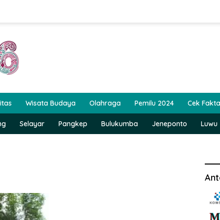
itas
Wisata Budaya
Olahraga
Pemilu 2024
Cek Fakt
ng
Selayar
Pangkep
Bulukumba
Jeneponto
Luwu
Ant