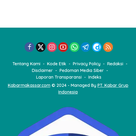
g
i
n
a
s
i
p
o
Tentang Kami
Kode Etik
Privacy Policy
Redaksi
s
Disclaimer
Pedoman Media Siber
Laporan Transparansi
Indeks
Kabarmakassar.com
© 2024 - Managed By
PT. Kabar Grup
Indonesia