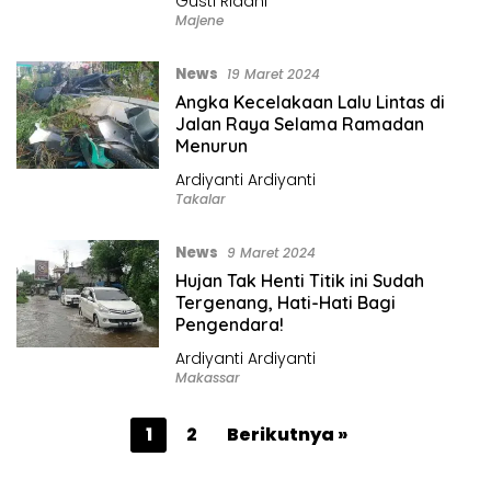
Gusti Ridani
Majene
News
19 Maret 2024
Angka Kecelakaan Lalu Lintas di
Jalan Raya Selama Ramadan
Menurun
Ardiyanti Ardiyanti
Takalar
News
9 Maret 2024
Hujan Tak Henti Titik ini Sudah
Tergenang, Hati-Hati Bagi
Pengendara!
Ardiyanti Ardiyanti
Makassar
P
1
2
Berikutnya »
a