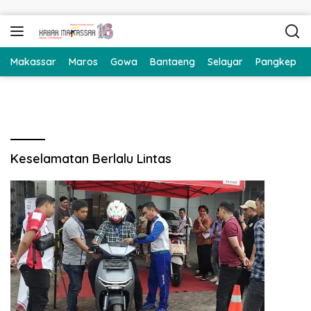
Langsung ke konten
Makassar
Maros
Gowa
Bantaeng
Selayar
Pangkep
Keselamatan Berlalu Lintas