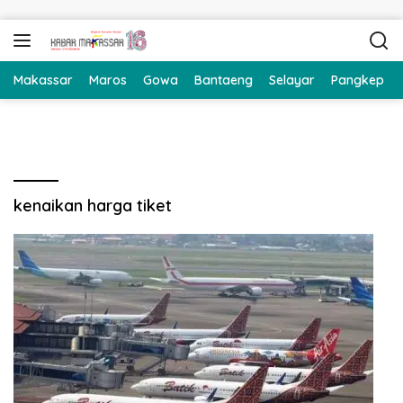
Langsung ke konten
Makassar
Maros
Gowa
Bantaeng
Selayar
Pangkep
kenaikan harga tiket