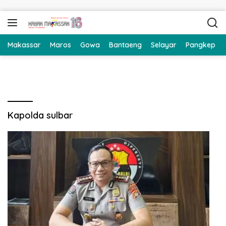
Langsung ke konten
Makassar
Maros
Gowa
Bantaeng
Selayar
Pangkep
Kapolda sulbar