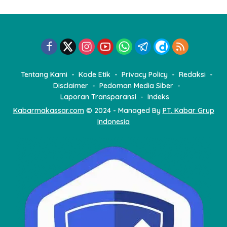
a
s
i
p
o
Tentang Kami
Kode Etik
Privacy Policy
Redaksi
s
Disclaimer
Pedoman Media Siber
Laporan Transparansi
Indeks
Kabarmakassar.com
© 2024 - Managed By
PT. Kabar Grup
Indonesia