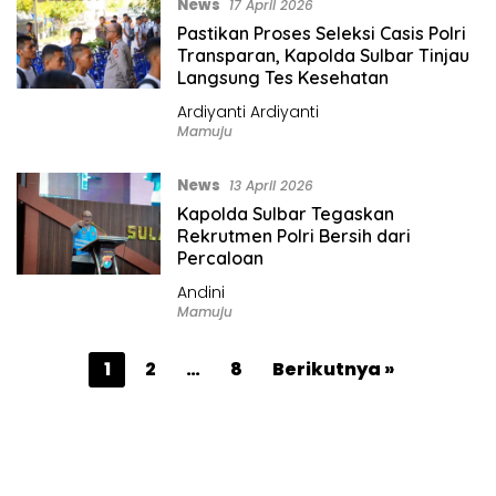
News
17 April 2026
Pastikan Proses Seleksi Casis Polri
Transparan, Kapolda Sulbar Tinjau
Langsung Tes Kesehatan
Ardiyanti Ardiyanti
Mamuju
News
13 April 2026
Kapolda Sulbar Tegaskan
Rekrutmen Polri Bersih dari
Percaloan
Andini
Mamuju
P
1
2
…
8
Berikutnya »
a
g
i
n