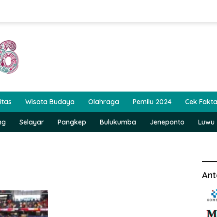
itas
Wisata Budaya
Olahraga
Pemilu 2024
Cek Fakt
ng
Selayar
Pangkep
Bulukumba
Jeneponto
Luwu
Ant