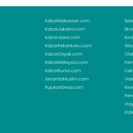
KabarMakassar.com
New
KabarJakarta.com
Eko
KabarJawa.com
Kom
KabarPekanbaru.com
Wis
KabarDayak.com
Ola
KabarMalaysia.com
Pem
KabarBursa.com
Cek
SerambiMuslim.com
Vid
RujukanDesa.com
Kes
Pen
Gay
Ind