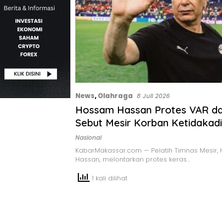
News
,
Olahraga
8 Juli 2026
Hossam Hassan Protes VAR da
Sebut Mesir Korban Ketidakadi
Piala Dunia
Nasional
KabarMakassar.com — Pelatih Timnas Mesir,
Hassan, melontarkan protes keras…
1 kali dilihat