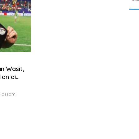
n Wasit,
lan di
 Hossam