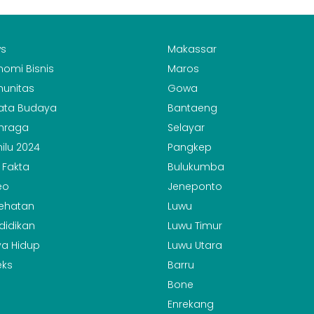
s
Makassar
nomi Bisnis
Maros
unitas
Gowa
ata Budaya
Bantaeng
hraga
Selayar
ilu 2024
Pangkep
 Fakta
Bulukumba
eo
Jeneponto
ehatan
Luwu
didikan
Luwu Timur
a Hidup
Luwu Utara
eks
Barru
Bone
Enrekang