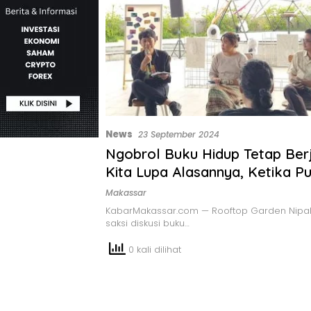
News
23 September 2024
Ngobrol Buku Hidup Tetap Ber
Kita Lupa Alasannya, Ketika Pui
Merekam Kegelisahan Ekonom
Makassar
KabarMakassar.com — Rooftop Garden Nipah
saksi diskusi buku…
0 kali dilihat