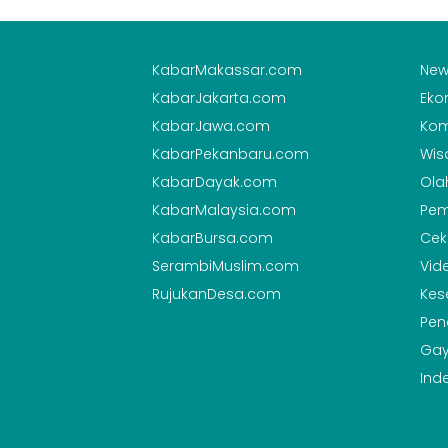
KabarMakassar.com
New
KabarJakarta.com
Eko
KabarJawa.com
Kom
KabarPekanbaru.com
Wis
KabarDayak.com
Ola
KabarMalaysia.com
Pem
KabarBursa.com
Cek
SerambiMuslim.com
Vid
RujukanDesa.com
Kes
Pen
Gay
Ind