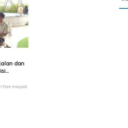
jalan dan
si
i
 Park menjadi