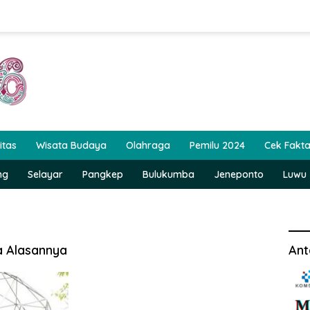
itas
Wisata Budaya
Olahraga
Pemilu 2024
Cek Fakt
ng
Selayar
Pangkep
Bulukumba
Jeneponto
Luwu
a Alasannya
Ant