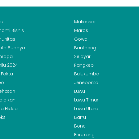
s
Makassar
nomi Bisnis
Maros
unitas
Gowa
ata Budaya
Bantaeng
hraga
Selayar
ilu 2024
Pangkep
 Fakta
Bulukumba
eo
Jeneponto
ehatan
Luwu
didikan
Luwu Timur
a Hidup
Luwu Utara
eks
Barru
Bone
Enrekang