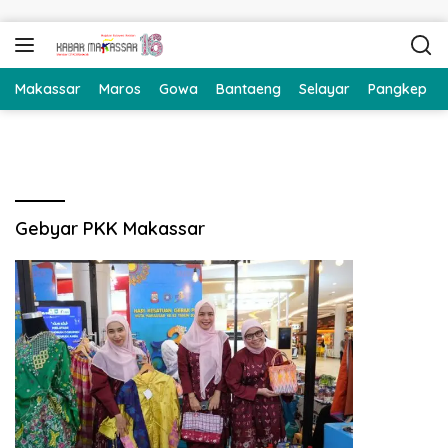
Langsung ke konten
Makassar
Maros
Gowa
Bantaeng
Selayar
Pangkep
Gebyar PKK Makassar