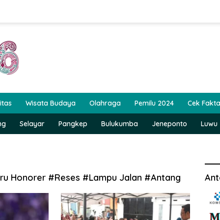
itas
Wisata Budaya
Olahraga
Pemilu 2024
Cek Fakt
ng
Selayar
Pangkep
Bulukumba
Jeneponto
Luwu
uru Honorer #Reses #Lampu Jalan #Antang
Ant