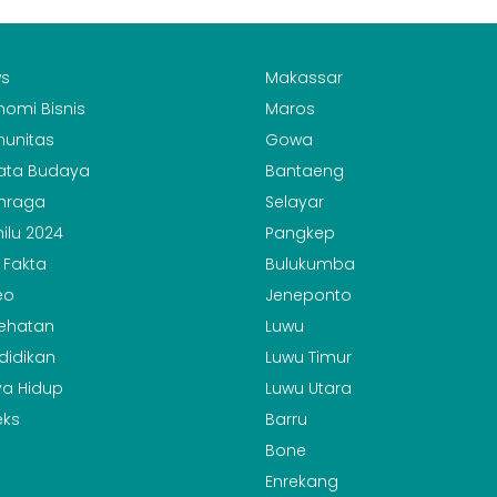
s
Makassar
nomi Bisnis
Maros
unitas
Gowa
ata Budaya
Bantaeng
hraga
Selayar
ilu 2024
Pangkep
 Fakta
Bulukumba
eo
Jeneponto
ehatan
Luwu
didikan
Luwu Timur
a Hidup
Luwu Utara
eks
Barru
Bone
Enrekang