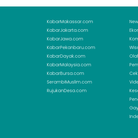
KabarMakassar.com
New
KabarJakarta.com
Eko
KabarJawa.com
Kom
KabarPekanbaru.com
Wis
KabarDayak.com
Ola
KabarMalaysia.com
Pem
KabarBursa.com
Cek
SerambiMuslim.com
Vid
RujukanDesa.com
Kes
Pen
Gay
Ind