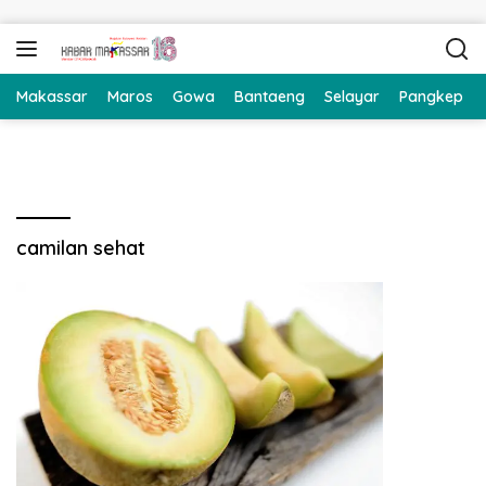
Langsung ke konten
Makassar
Maros
Gowa
Bantaeng
Selayar
Pangkep
camilan sehat