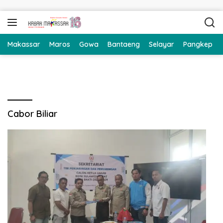
Langsung ke konten
Makassar
Maros
Gowa
Bantaeng
Selayar
Pangkep
Cabor Biliar