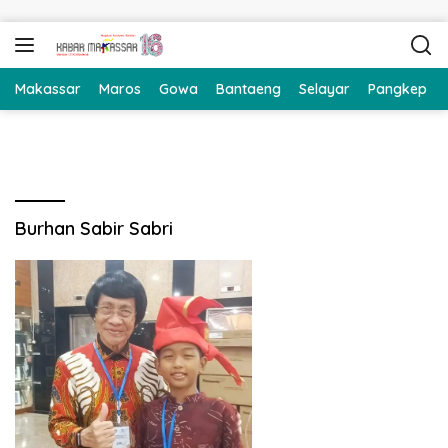
Langsung ke konten
Makassar
Maros
Gowa
Bantaeng
Selayar
Pangkep
Burhan Sabir Sabri