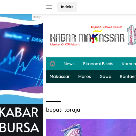
Langsung
Indeks
ke
konten
tutup
H
News
Ekonomi Bisnis
Komun
o
m
Makassar
Maros
Gowa
Bantae
e
bupati toraja