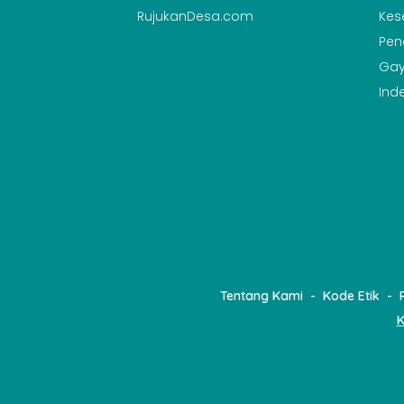
RujukanDesa.com
Kes
Pen
Gay
Ind
Tentang Kami
Kode Etik
K