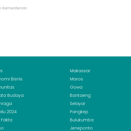
h Kementerian
s
Makassar
nomi Bisnis
Maros
unitas
Gowa
ata Budaya
Bantaeng
hraga
Selayar
ilu 2024
Pangkep
 Fakta
Bulukumba
eo
Jeneponto