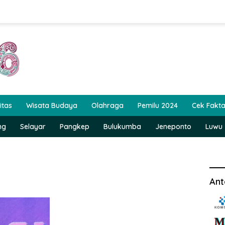
itas
Wisata Budaya
Olahraga
Pemilu 2024
Cek Fakt
ng
Selayar
Pangkep
Bulukumba
Jeneponto
Luwu
Ant