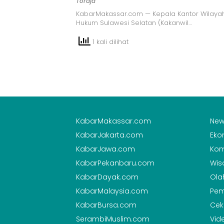
Toraja
KabarMakassar.com — Kepala Kantor Wilaya
Hukum Sulawesi Selatan (Kakanwil…
1 kali dilihat
KabarMakassar.com
New
KabarJakarta.com
Eko
KabarJawa.com
Kom
KabarPekanbaru.com
Wis
KabarDayak.com
Ola
KabarMalaysia.com
Pem
KabarBursa.com
Cek
SerambiMuslim.com
Vid