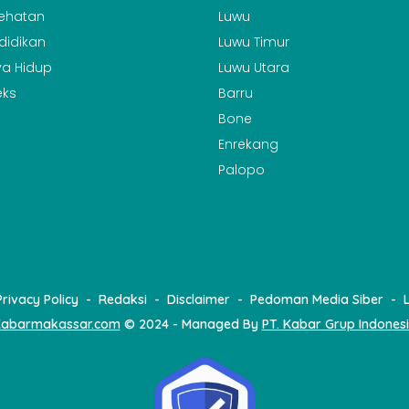
ehatan
Luwu
didikan
Luwu Timur
a Hidup
Luwu Utara
eks
Barru
Bone
Enrekang
Palopo
Privacy Policy
Redaksi
Disclaimer
Pedoman Media Siber
abarmakassar.com
© 2024 - Managed By
PT. Kabar Grup Indones