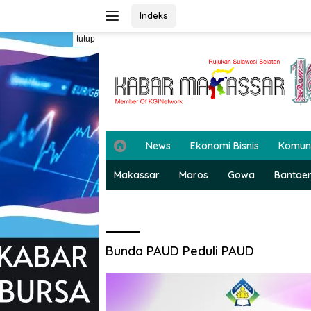
Langsung
Indeks
ke
konten
tutup
H
News
Ekonomi Bisnis
Komun
o
m
Makassar
Maros
Gowa
Bantae
e
Bunda PAUD Peduli PAUD