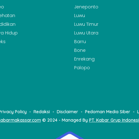
eo
Jeneponto
ehatan
Luwu
didikan
Luwu Timur
a Hidup
Luwu Utara
eks
Barru
Bone
Enrekang
Palopo
Privacy Policy
Redaksi
Disclaimer
Pedoman Media Siber
abarmakassar.com
© 2024 - Managed By
PT. Kabar Grup Indones