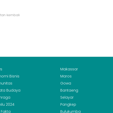
atan kembali
s
Makassar
nomi Bisnis
Maros
unitas
Gowa
ata Budaya
Bantaeng
hraga
Selayar
ilu 2024
Pangkep
 Fakta
Bulukumba