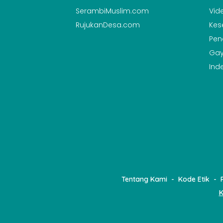
SerambiMuslim.com
Vid
RujukanDesa.com
Kes
Pen
Gay
Ind
Tentang Kami
Kode Etik
K