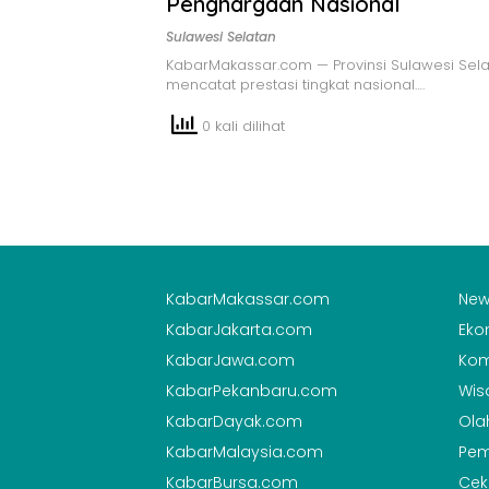
Penghargaan Nasional
Sulawesi Selatan
KabarMakassar.com — Provinsi Sulawesi Sel
mencatat prestasi tingkat nasional….
0 kali dilihat
KabarMakassar.com
New
KabarJakarta.com
Eko
KabarJawa.com
Kom
KabarPekanbaru.com
Wis
KabarDayak.com
Ola
KabarMalaysia.com
Pem
KabarBursa.com
Cek