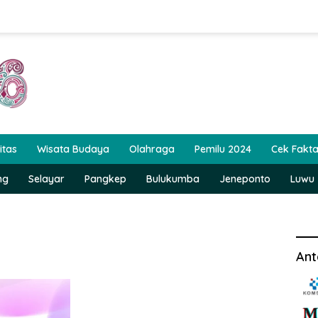
itas
Wisata Budaya
Olahraga
Pemilu 2024
Cek Fakt
ng
Selayar
Pangkep
Bulukumba
Jeneponto
Luwu
Ant