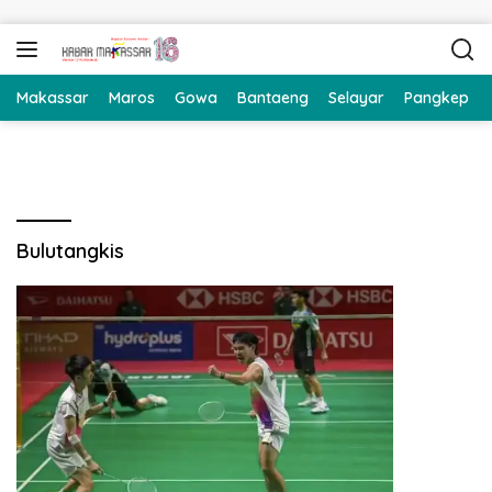
Langsung ke konten
Makassar
Maros
Gowa
Bantaeng
Selayar
Pangkep
Bulutangkis