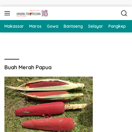
Langsung ke konten
Makassar
Maros
Gowa
Bantaeng
Selayar
Pangkep
Buah Merah Papua