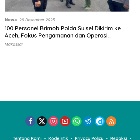
News
26 Desember 2025
100 Personel Brimob Polda Sulsel Dikirim ke
Aceh, Fokus Pengamanan dan Operasi
Kemanusiaan
Makassar
Tentang Kami
Kode Etik
Privacy Policy
Redaksi