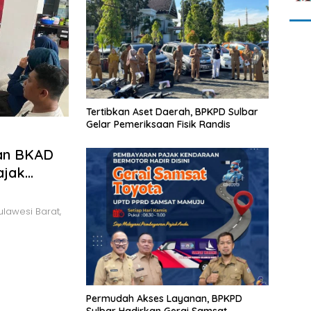
Tertibkan Aset Daerah, BPKPD Sulbar
Gelar Pemeriksaan Fisik Randis
gan BKAD
ajak
lawesi Barat,
Permudah Akses Layanan, BPKPD
Sulbar Hadirkan Gerai Samsat