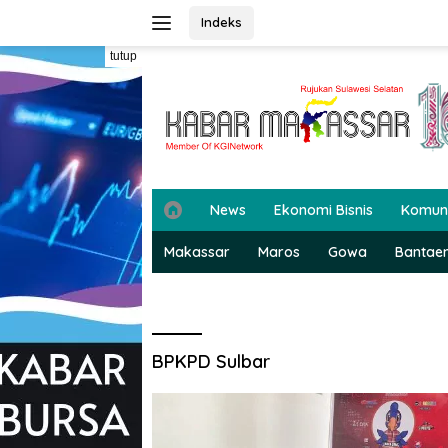
Langsung
Indeks
ke
konten
tutup
H
News
Ekonomi Bisnis
Komun
o
m
Makassar
Maros
Gowa
Bantae
e
BPKPD Sulbar