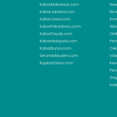
KabarMakassar.com
New
KabarJakarta.com
Eko
KabarJawa.com
Kom
KabarPekanbaru.com
Wis
KabarDayak.com
Ola
KabarMalaysia.com
Pem
KabarBursa.com
Cek
SerambiMuslim.com
Vid
RujukanDesa.com
Kes
Pen
Gay
Ind