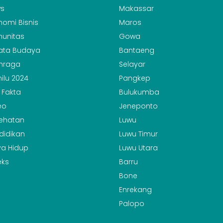
s
Makassar
nomi Bisnis
Maros
unitas
Gowa
ata Budaya
Bantaeng
hraga
Selayar
ilu 2024
Pangkep
 Fakta
Bulukumba
eo
Jeneponto
ehatan
Luwu
didikan
Luwu Timur
a Hidup
Luwu Utara
eks
Barru
Bone
Enrekang
Palopo