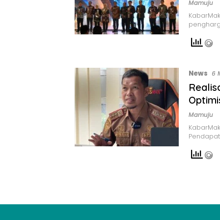
Mamuju
KabarMaka
pengharg
News
6 
Realis
Optimi
Mamuju
KabarMak
Pendapat