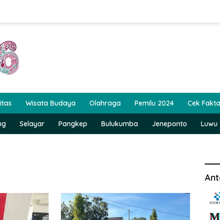
itas
Wisata Budaya
Olahraga
Pemilu 2024
Cek Fakt
ng
Selayar
Pangkep
Bulukumba
Jeneponto
Luwu
Ant