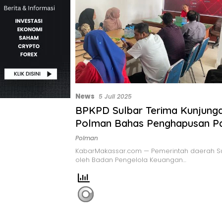
News
5 Juli 2025
BPKPD Sulbar Terima Kunjun
Polman Bahas Penghapusan P
Randis
Polman
KabarMakassar.com — Pemerintah daerah Su
oleh Badan Pengelola Keuangan…