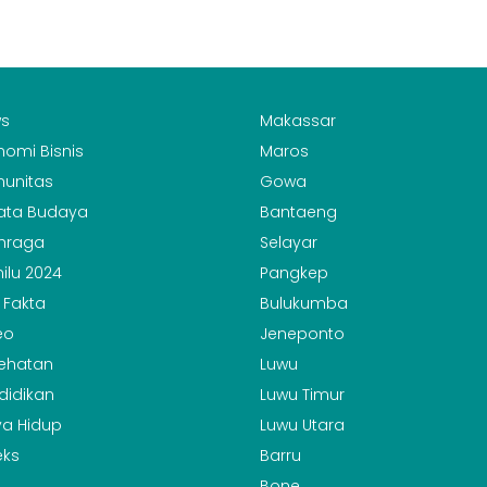
s
Makassar
nomi Bisnis
Maros
unitas
Gowa
ata Budaya
Bantaeng
hraga
Selayar
ilu 2024
Pangkep
 Fakta
Bulukumba
eo
Jeneponto
ehatan
Luwu
didikan
Luwu Timur
a Hidup
Luwu Utara
eks
Barru
Bone