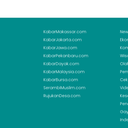
KabarMakassar.com
New
KabarJakarta.com
Eko
KabarJawa.com
Kom
KabarPekanbaru.com
Wis
KabarDayak.com
Ola
KabarMalaysia.com
Pem
KabarBursa.com
Cek
SerambiMuslim.com
Vid
RujukanDesa.com
Kes
Pen
Gay
Ind