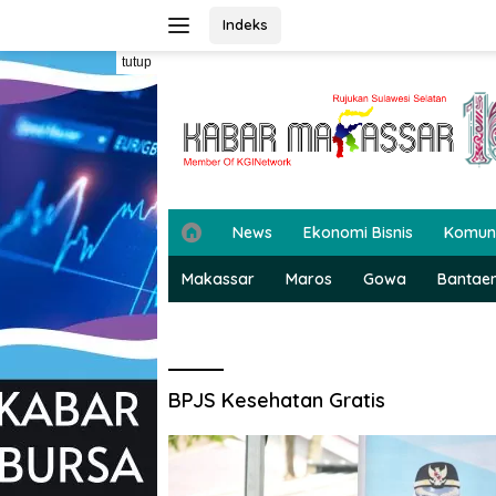
Langsung
Indeks
ke
konten
tutup
H
News
Ekonomi Bisnis
Komun
o
m
Makassar
Maros
Gowa
Bantae
e
BPJS Kesehatan Gratis