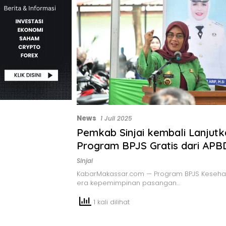
News
1 Juli 2025
Pemkab Sinjai kembali Lanjutk
Program BPJS Gratis dari APB
Sinjai
KabarMakassar.com — Program BPJS Kesehata
era kepemimpinan pasangan…
1 kali dilihat