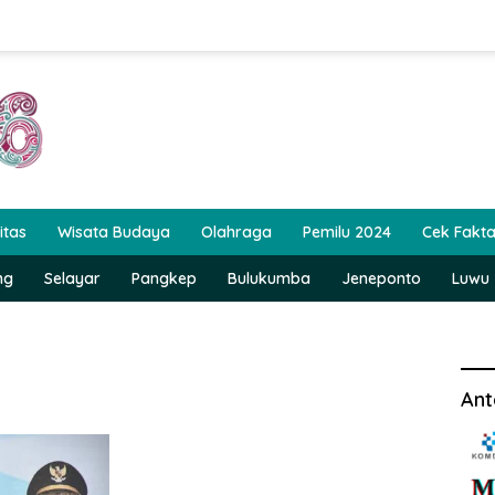
itas
Wisata Budaya
Olahraga
Pemilu 2024
Cek Fakt
ng
Selayar
Pangkep
Bulukumba
Jeneponto
Luwu
Ant