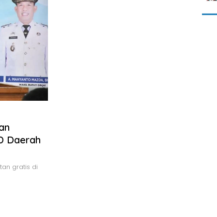
an
D Daerah
n gratis di